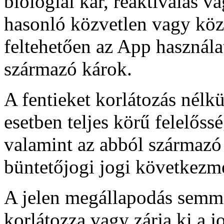
biológiai kár, reaktiválás v
hasonló közvetlen vagy közv
feltehetően az App használa
származó károk.
A fentieket korlátozás nélk
esetben teljes körű felelőss
valamint az abból származó 
büntetőjogi jogi következm
A jelen megállapodás semm
korlátozza vagy zárja ki a 