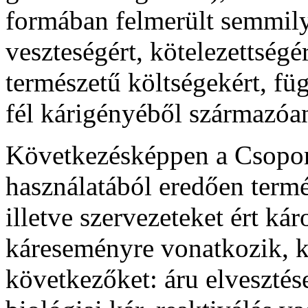
formában felmerült semmily
veszteségért, kötelezettségé
természetű költségekért, fü
fél kárigényéből származóan
Következésképpen a Csopor
használatából eredően termé
illetve szervezeteket ért ká
káreseményre vonatkozik, ko
következőket: áru elvesztés