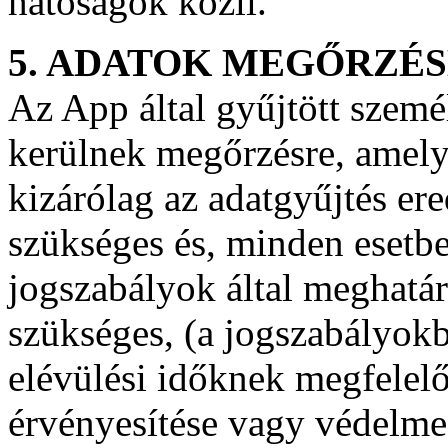
hatóságok közli.
5. ADATOK MEGŐRZÉ
Az App által gyűjtött szem
kerülnek megőrzésre, amely
kizárólag az adatgyűjtés ere
szükséges és, minden esetbe
jogszabályok által meghatár
szükséges, (a jogszabályok
elévülési időknek megfelel
érvényesítése vagy védelme 