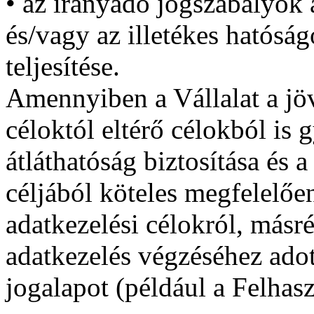
• az irányadó jogszabályok á
és/vagy az illetékes hatósá
teljesítése.
Amennyiben a Vállalat a jö
céloktól eltérő célokból is 
átláthatóság biztosítása és 
céljából köteles megfelelően
adatkezelési célokról, másrés
adatkezelés végzéséhez ado
jogalapot (például a Felhasz