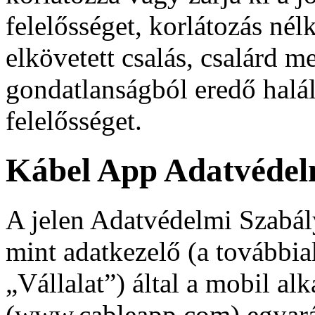
felelősséget, korlátozás nélk
elkövetett csalás, csalárd m
gondatlanságból eredő halál
felelősséget.
Kábel App Adatvédel
A jelen Adatvédelmi Szabály
mint adatkezelő (a további
„Vállalat”) által a mobil a
(www.cableapp.com) egyará