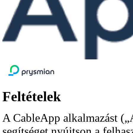
Feltételek
A CableApp alkalmazást („Ap
segítséget nyújtson a felha