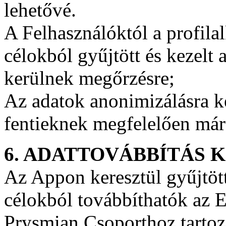
lehetővé.
A Felhasználóktól a profil
célokból gyűjtött és kezel
kerülnek megőrzésre;
Az adatok anonimizálásra k
fentieknek megfelelően má
6. ADATTOVÁBBÍTÁS 
Az Appon keresztül gyűjtött
célokból továbbíthatók az E
Prysmian Csoporthoz tartoz