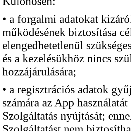
Különösen:
• a forgalmi adatokat kizár
működésének biztosítása cél
elengedhetetlenül szükséges
és a kezelésükhöz nincs szü
hozzájárulására;
• a regisztrációs adatok gyű
számára az App használatát 
Szolgáltatás nyújtását; enn
Szolgáltatást nem biztosíth